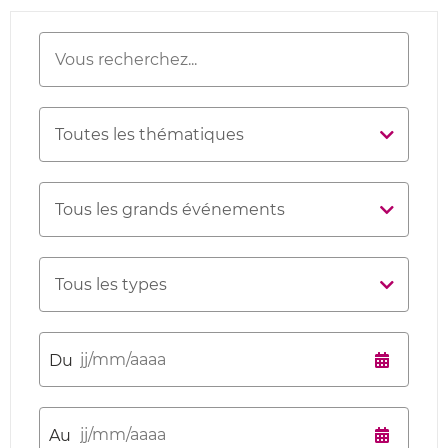
Recherche
Mots-clés
Thématique
Grand
événement
Type
Date de
début
Date de fin