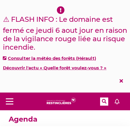
Aller à la recherche
⚠️ FLASH INFO : Le domaine est
fermé ce jeudi 6 aout jour en raison
de la vigilance rouge liée au risque
incendie.
Consulter la météo des forêts (Hérault)
Découvrir l'actu « Quelle forêt voulez-vous ? »
Fer
l'al
Recherche
Menu
Accueil
Expositions, sorties & animations
Agenda
Agenda