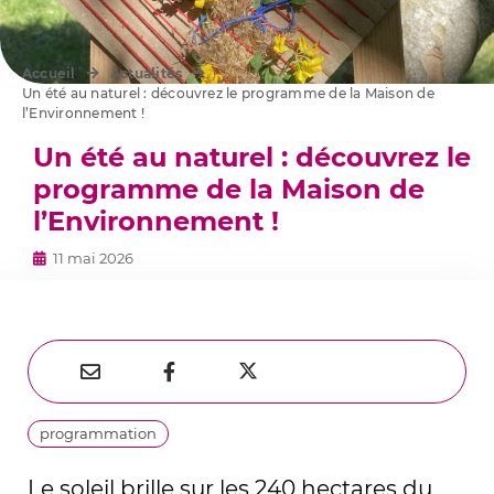
Accueil
Actualités
Un été au naturel : découvrez le programme de la Maison de
l’Environnement !
Un été au naturel : découvrez le
programme de la Maison de
l’Environnement !
11 mai 2026
Partager
Partager
Partager



sur
par
sur
Thématiques
programmation
Twitter
e-
Facebook
mail
Le soleil brille sur les 240 hectares du