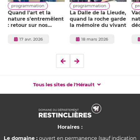
programmation
programmation
p
Quand l'art et la
La Dalle de la Lieude,
Vac
nature s'entremêlent
quand la roche garde
nat
: retour sur nos
la mémoire du vivant
dé
ateliers créatifs de
Do
printemps
Res
Publié
Publié
17 avr. 2026
18 mars 2026
le
le
Elément
Elément
précédent
suivant
Tous les sites de l'Hérault
Horaires :
Le domaine :
ouvert en permanence (sauf indication