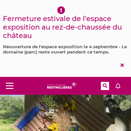
Aller à la recherche
Fermeture estivale de l'espace
exposition au rez-de-chaussée du
château
Réouverture de l'espace exposition le 4 septembre - Le
domaine (parc) reste ouvert pendant ce temps.
Fer
l'al
Recherche
Menu